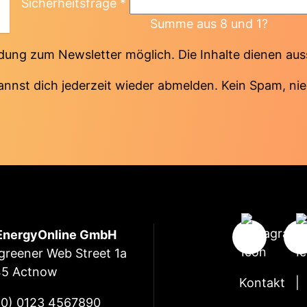
Sicherheitsfrage
*
Summe aus 8 und 1?
ung zum Newsletter möglich. Die Inhalte dienen au
annst dich jederzeit wieder abmelden. Kein Spam, nie
EnergyOnline GmbH
 greener Web Street 1a
45 Actnow
Kontakt
(0) 0123 4567890