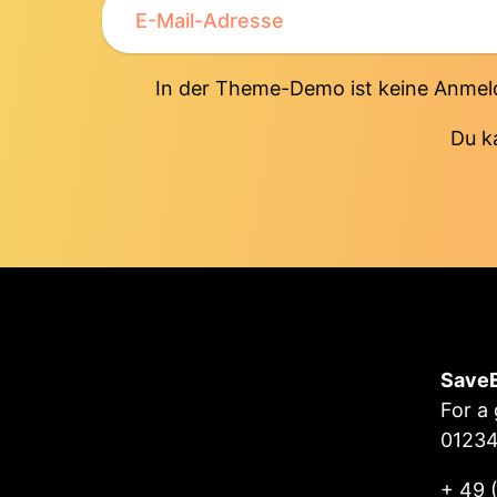
In der Theme-Demo ist keine Anmeld
Du k
Save
For a
0123
+ 49 