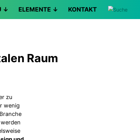
Ü
ELEMENTE
KONTAKT
italen Raum
er zu
er wenig
-Branche
t werden
lsweise
esign und