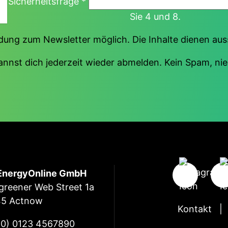
Sicherheitsfrage
*
Sie 4 und 8.
ung zum Newsletter möglich. Die Inhalte dienen au
annst dich jederzeit wieder abmelden. Kein Spam, nie
EnergyOnline GmbH
 greener Web Street 1a
45 Actnow
Kontakt
(0) 0123 4567890