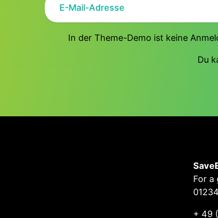
In der Theme-Demo ist keine Anmeld
Du k
Save
For a
0123
+ 49 