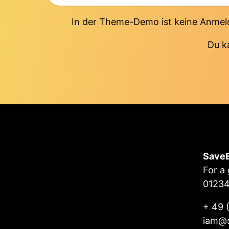
In der Theme-Demo ist keine Anmeld
Du k
Save
For a
0123
+ 49 
iam@s