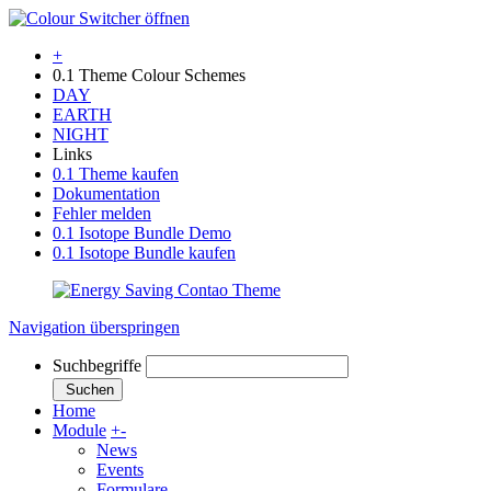
+
0.1 Theme Colour Schemes
DAY
EARTH
NIGHT
Links
0.1 Theme kaufen
Dokumentation
Fehler melden
0.1 Isotope Bundle Demo
0.1 Isotope Bundle kaufen
Navigation überspringen
Suchbegriffe
Suchen
Home
Module
+
-
News
Events
Formulare