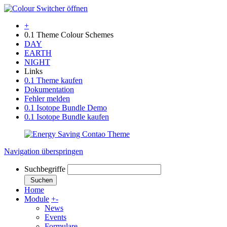
+
0.1 Theme Colour Schemes
DAY
EARTH
NIGHT
Links
0.1 Theme kaufen
Dokumentation
Fehler melden
0.1 Isotope Bundle Demo
0.1 Isotope Bundle kaufen
Navigation überspringen
Suchbegriffe
Suchen
Home
Module
+
-
News
Events
Formulare