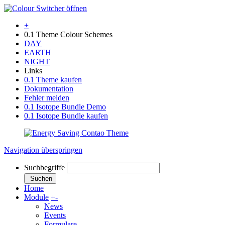
+
0.1 Theme Colour Schemes
DAY
EARTH
NIGHT
Links
0.1 Theme kaufen
Dokumentation
Fehler melden
0.1 Isotope Bundle Demo
0.1 Isotope Bundle kaufen
Navigation überspringen
Suchbegriffe
Suchen
Home
Module
+
-
News
Events
Formulare